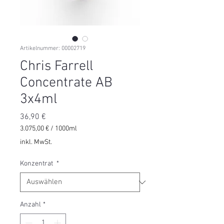
Artikelnummer: 00002719
Chris Farrell
Concentrate AB
3x4ml
Preis
36,90 €
3.075,00 €
/
1000ml
3.075,00 €
inkl. MwSt.
pro
1000
Konzentrat
*
Milliliter
Anzahl
*