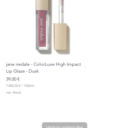
jane iredale - ColorLuxe High Impact
jane iredale - Color
Lip Glaze - Dusk
Lip Glaze - Pink Sue
Preis
Preis
39,00 €
39,00 €
7.800,00 €
/
1000ml
7.800,00 €
7
7
inkl. MwSt.
inkl. MwSt.
.
.
8
8
0
0
0
0
,
,
0
0
0
0
Vertrag widerrufen