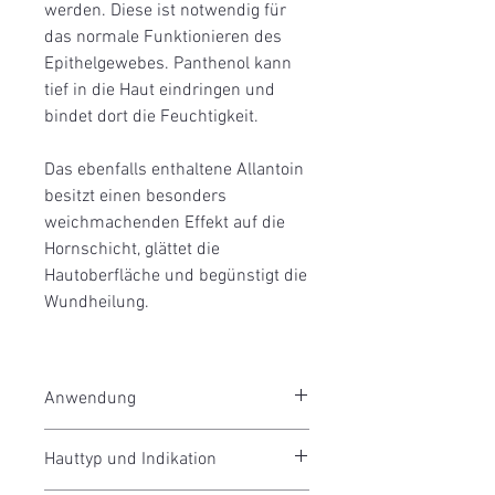
werden. Diese ist notwendig für
das normale Funktionieren des
Epithelgewebes. Panthenol kann
tief in die Haut eindringen und
bindet dort die Feuchtigkeit.
Das ebenfalls enthaltene Allantoin
besitzt einen besonders
weichmachenden Effekt auf die
Hornschicht, glättet die
Hautoberfläche und begünstigt die
Wundheilung.
Anwendung
Concentrate AB wird auf die gut
Hauttyp und Indikation
gereinigten Hautbereiche aufgetragen
und leicht einmassiert.