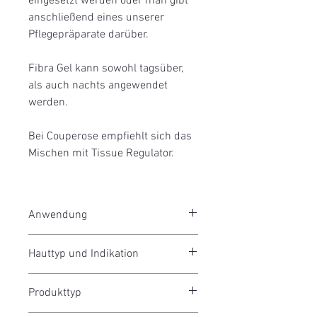
eingesetzt werden oder man gibt
anschließend eines unserer
Pflegepräparate darüber.
Fibra Gel kann sowohl tagsüber,
als auch nachts angewendet
werden.
Bei Couperose empfiehlt sich das
Mischen mit Tissue Regulator.
Anwendung
Fibra Gel kann pur auf die vorher
Hauttyp und Indikation
sorgfältig gereinigte Haut aufgetragen
werden, sowohl großflächig, als auch
sensible Haut
lokal.
Produkttyp
bessere Verträglichkeit
nachfolgender Pflegeprodukte