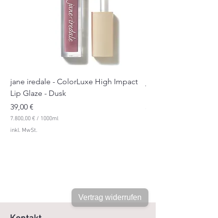
jane iredale - ColorLuxe High Impact
jane iredale - Color
Lip Glaze - Dusk
Lip Glaze - Pink Sue
Preis
Preis
39,00 €
39,00 €
7.800,00 €
/
1000ml
7.800,00 €
7
7
inkl. MwSt.
inkl. MwSt.
.
.
8
8
0
0
0
0
,
,
0
0
0
0
€
Vertrag widerrufen
€
p
p
r
r