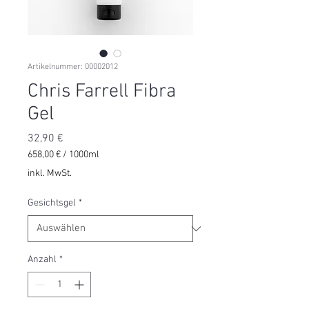
Artikelnummer: 00002012
Chris Farrell Fibra
Gel
Preis
32,90 €
658,00 €
/
1000ml
658,00 €
inkl. MwSt.
pro
1000
Gesichtsgel
*
Milliliter
Anzahl
*