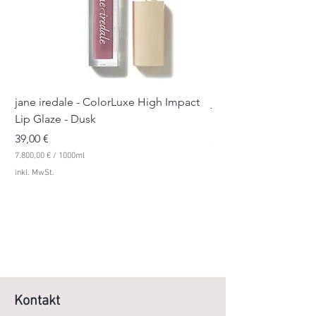
jane iredale - ColorLuxe High Impact
jane iredale - Color
Lip Glaze - Dusk
Lip Glaze - Pink Sue
Preis
Preis
39,00 €
39,00 €
7.800,00 €
/
1000ml
7.800,00 €
7
7
inkl. MwSt.
inkl. MwSt.
.
.
8
8
0
0
0
0
,
,
0
0
0
0
€
€
p
p
r
r
Kontakt
o
o
1
1