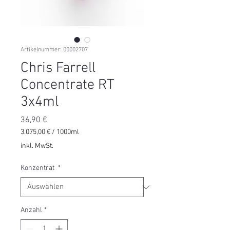
Artikelnummer: 00002707
Chris Farrell
Concentrate RT
3x4ml
Preis
36,90 €
3.075,00 €
/
1000ml
3.075,00 €
inkl. MwSt.
pro
1000
Konzentrat
*
Milliliter
Anzahl
*