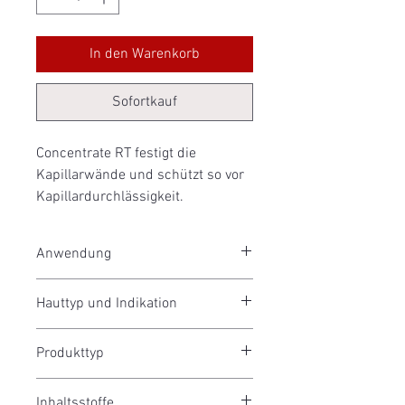
In den Warenkorb
Sofortkauf
Concentrate RT festigt die
Kapillarwände und schützt so vor
Kapillardurchlässigkeit.
Anwendung
Concentrate RT wird morgens und
Hauttyp und Indikation
abends auf die gereinigte Haut
aufgetragen.
Anwendungsbereiche:
Produkttyp
- Couperose
- Teleangiektasien
Wirkstoffkonzentrat
- Rosacea
Inhaltsstoffe