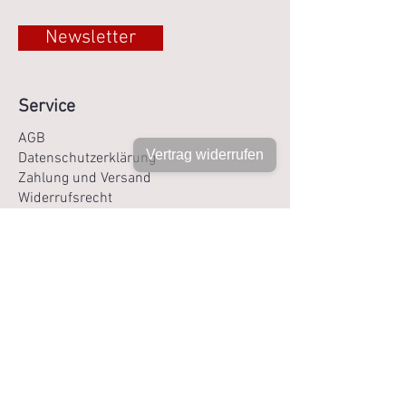
Newsletter
Service
AGB
Vertrag widerrufen
Datenschutzerklärung
Zahlung und Versand
Widerrufsrecht
Impressum
Bildnachweise
Über uns
Ihre Vorteile
Gestaffelter Versand |Portofrei ab 79 €
Gratis Geschenkverpackung möglich
2 gratis Kosmetikproben ab 50 €
Versand mit DHL 1 - 4 Tage
Nachhaltige Versandverpackung