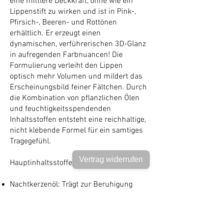
eine mittlere Deckkraft, ohne wie ein
Lippenstift zu wirken und ist in Pink-,
Pfirsich-, Beeren- und Rottönen
erhältlich. Er erzeugt einen
dynamischen, verführerischen 3D-Glanz
in aufregenden Farbnuancen! Die
Formulierung verleiht den Lippen
optisch mehr Volumen und mildert das
Erscheinungsbild feiner Fältchen. Durch
die Kombination von pflanzlichen Ölen
und feuchtigkeitsspendenden
Inhaltsstoffen entsteht eine reichhaltige,
nicht klebende Formel für ein samtiges
Tragegefühl.
Vertrag widerrufen
Hauptinhaltsstoffe:
Nachtkerzenöl: Trägt zur Beruhigung
und Reizlinderung bei.
Sodium Hyaluronate: Zieht Feuchtigkeit
an und speichert sie, sorgt so für ein