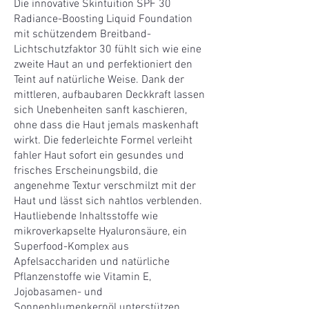
i
Die innovative Skintuition SPF 30
l
l
Radiance-Boosting Liquid Foundation
i
i
t
t
mit schützendem Breitband-
e
e
Lichtschutzfaktor 30 fühlt sich wie eine
r
r
zweite Haut an und perfektioniert den
Teint auf natürliche Weise. Dank der
mittleren, aufbaubaren Deckkraft lassen
sich Unebenheiten sanft kaschieren,
ohne dass die Haut jemals maskenhaft
wirkt. Die federleichte Formel verleiht
fahler Haut sofort ein gesundes und
frisches Erscheinungsbild, die
angenehme Textur verschmilzt mit der
Haut und lässt sich nahtlos verblenden.
Hautliebende Inhaltsstoffe wie
mikroverkapselte Hyaluronsäure, ein
Superfood-Komplex aus
Apfelsacchariden und natürliche
Pflanzenstoffe wie Vitamin E,
Jojobasamen- und
Sonnenblumenkernöl unterstützen