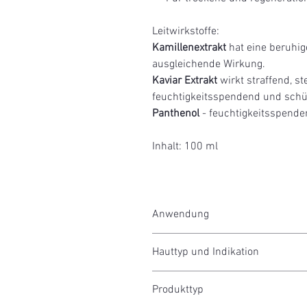
Leitwirkstoffe:
Kamillenextrakt
hat eine beruh
ausgleichende Wirkung.
Kaviar Extrakt
wirkt straffend, ste
feuchtigkeitsspendend und schü
Panthenol
- feuchtigkeitsspenden
Inhalt: 100 ml
Anwendung
Tragen Sie das Tonic nach der Reinig
Hauttyp und Indikation
Sie einen Wattepad oder tragen Sie es 
Reife / Anspruchsvolle Haut
Produkttyp
Trockene Haut
Normale Haut