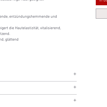
In d
igende, entzündungshemmende und
igert die Hautelastizität, vitalisierend,
tzend.
d, glättend
ung mit dem Caviar Bi-Phase Cleanser auf. Verwenden
direkt mit den Händen auf.