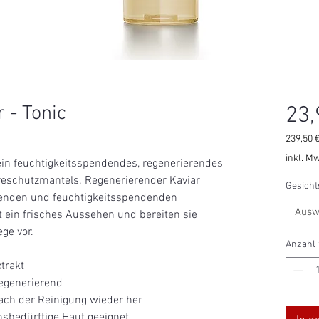
r - Tonic
23,
239,50 
239,50 
inkl. Mw
t ein feuchtigkeitsspendendes, regenerierendes
pro
ureschutzmantels. Regenerierender Kaviar
1000
Gesicht
Millilite
egenden und feuchtigkeitsspendenden
Ausw
t ein frisches Aussehen und bereiten sie
ge vor.
Anzahl
trakt
egenerierend
nach der Reinigung wieder her
nsbedürftige Haut geeignet.