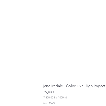
jane iredale - ColorLuxe High Impact
Preis
39,00 €
7.800,00 €
/
1000ml
7
inkl. MwSt.
.