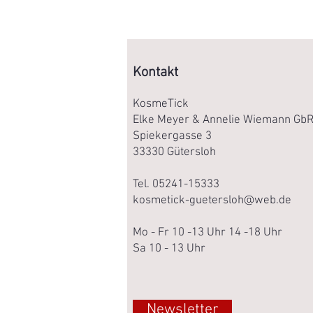
8
0
0
,
0
0
Kontakt
€
p
KosmeTick
r
Elke Meyer & Annelie Wiemann Gb
o
1
Spiekergasse 3
0
33330 Gütersloh
0
0
M
Tel. 05241-15333
i
kosmetick-guetersloh@web.de
l
l
i
Mo - Fr 10 -13 Uhr 14 -18 Uhr
l
i
Sa 10 - 13 Uhr
t
e
r
Newsletter