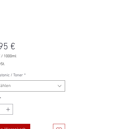
Preis
95 €
€
/
1000ml
€
St.
stonic / Toner
*
r
ählen
*