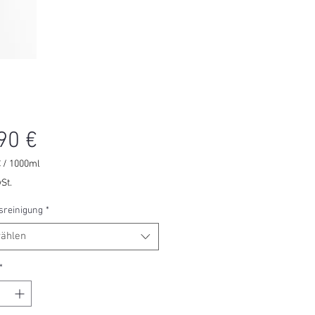
Preis
90 €
€
/
1000ml
€
St.
sreinigung
*
r
ählen
*