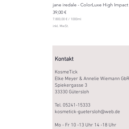
jane iredale - ColorLuxe High Impact
Preis
39,00 €
7.800,00 €
/
1000ml
7
inkl. MwSt.
.
8
0
0
,
0
0
Kontakt
€
p
KosmeTick
r
Elke Meyer & Annelie Wiemann Gb
o
1
Spiekergasse 3
0
33330 Gütersloh
0
0
M
Tel. 05241-15333
i
kosmetick-guetersloh@web.de
l
l
i
Mo - Fr 10 -13 Uhr 14 -18 Uhr
l