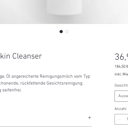
Skin Cleanser
36,
184,50 
184,50 
inkl. Mw
ige, Öl angereicherte Reinigungsmilch vom Typ
pro
chonende, rückfettende Gesichtsreinigung.
1000
Gesicht
Millilite
 seifenfrei.
Ausw
Anzahl