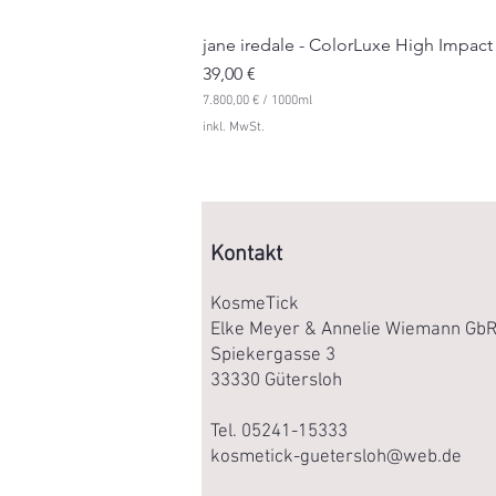
jane iredale - ColorLuxe High Impact
Preis
39,00 €
7.800,00 €
/
1000ml
7
inkl. MwSt.
.
8
0
0
,
0
0
Kontakt
€
p
KosmeTick
r
Elke Meyer & Annelie Wiemann Gb
o
1
Spiekergasse 3
0
33330 Gütersloh
0
0
M
Tel. 05241-15333
i
kosmetick-guetersloh@web.de
l
l
i