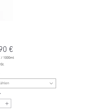
Preis
90 €
€
/
1000ml
€
St.
*
r
ählen
*