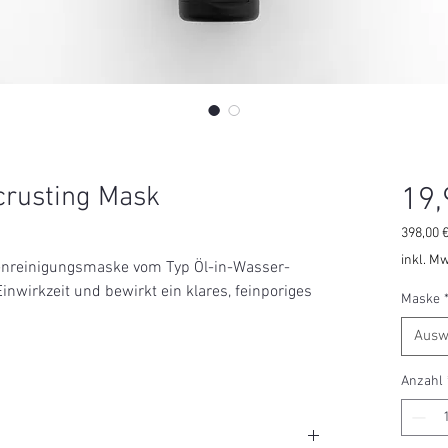
ncrusting Mask
19,
398,00 
398,00 
inkl. Mw
fenreinigungsmaske vom Typ Öl-in-Wasser-
pro
inwirkzeit und bewirkt ein klares, feinporiges
1000
Maske
Millilite
Ausw
Anzahl