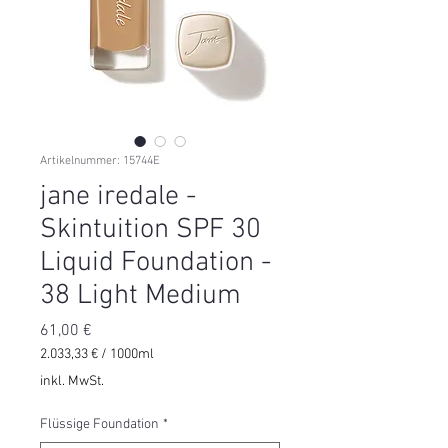
Artikelnummer: 15744E
jane iredale -
Skintuition SPF 30
Liquid Foundation -
38 Light Medium
Preis
61,00 €
2.033,33 €
/
1000ml
2.033,33 €
inkl. MwSt.
pro
1000
Flüssige Foundation
*
Milliliter