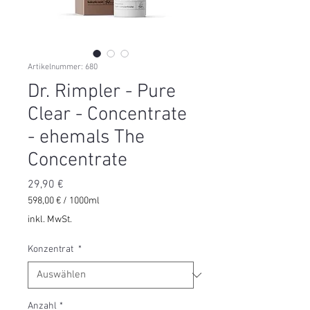
Artikelnummer: 680
Dr. Rimpler - Pure
Clear - Concentrate
- ehemals The
Concentrate
Preis
29,90 €
598,00 €
/
1000ml
598,00 €
inkl. MwSt.
pro
1000
Konzentrat
*
Milliliter
Anzahl
*