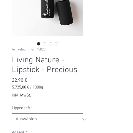
Artikelnummer: 45020
Living Nature -
Lipstick - Precious
Preis
22,90 €
5.725,00 €
/
1000g
5.725,00 €
inkl. MwSt.
pro
1000
Lippenstift
*
Gramm
Anzahl
*