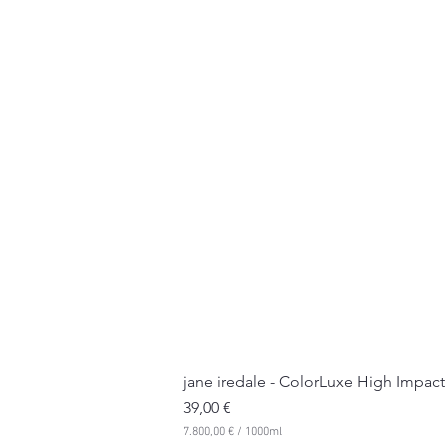
jane iredale - ColorLuxe High Impact
Preis
39,00 €
7.800,00 €
/
1000ml