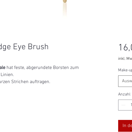
udge Eye Brush
16,
inkl. Mw
ale
hat feste, abgerundete Borsten zum
Make-up
Linien.
Ausw
urzen Strichen auftragen.
Anzahl
In d