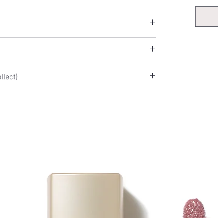
scher Faser.
llect)
ng bei uns im Geschäft während der Öffnungszeiten
heck-out.
e Person: