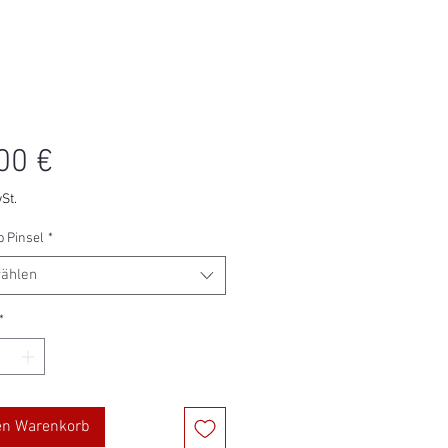
Preis
00 €
St.
 Pinsel
*
ählen
*
en Warenkorb