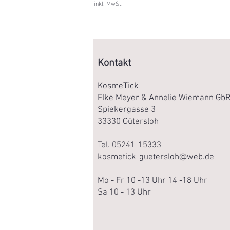
7
inkl. MwSt.
.
8
0
0
,
0
0
Kontakt
€
p
KosmeTick
r
Elke Meyer & Annelie Wiemann Gb
o
1
Spiekergasse 3
0
33330 Gütersloh
0
0
M
Tel. 05241-15333
i
kosmetick-guetersloh@web.de
l
l
i
Mo - Fr 10 -13 Uhr 14 -18 Uhr
l
i
Sa 10 - 13 Uhr
t
e
r