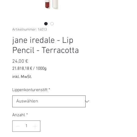
Artikelnummer: 16013
jane iredale - Lip
Pencil - Terracotta
Preis
24,00 €
21.818,18 €
/
1000g
21.818,18 €
inkl. MwSt.
pro
1000
Lippenkonturenstift
*
Gramm
Anzahl
*