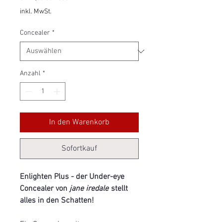
8.142,86 €
inkl. MwSt.
pro
1000
Concealer
*
Milliliter
Anzahl
*
In den Warenkorb
Sofortkauf
Enlighten Plus - der Under-eye
Concealer von
jane iredale
stellt
alles in den Schatten!