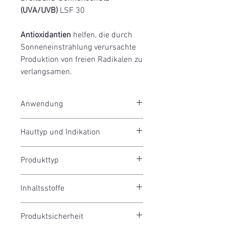
(UVA/UVB)
LSF 30
Antioxidantien
helfen, die durch
Sonneneinstrahlung verursachte
Produktion von freien Radikalen zu
verlangsamen.
Anwendung
Enlighten Plus wird direkt mit dem
Hauttyp und Indikation
kühlenden Applikator aufgetragen.
jede Haut
Produkttyp
reife Haut
Concealer
Inhaltsstoffe
Aktive Inhaltsstoffe: Titanium Dioxide
Produktsicherheit
15%, Zinc Oxide 4.5%. Weitere