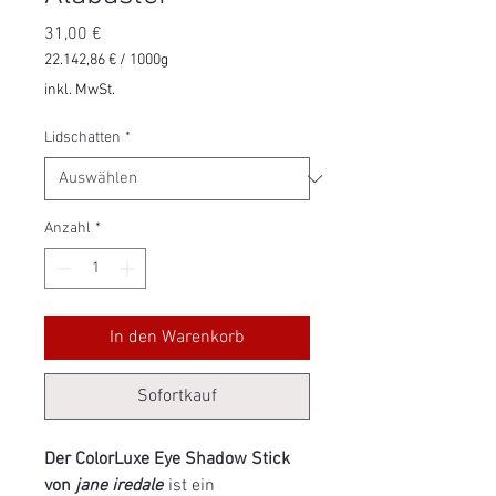
Preis
31,00 €
22.142,86 €
/
1000g
22.142,86 €
inkl. MwSt.
pro
1000
Lidschatten
*
Gramm
Anzahl
*
In den Warenkorb
Sofortkauf
Der ColorLuxe Eye Shadow Stick
von
jane iredale
ist ein