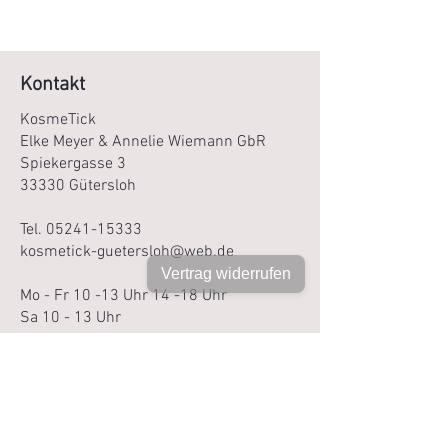
0
0
€
€
p
p
r
r
Kontakt
o
o
1
1
KosmeTick
0
0
0
0
Elke Meyer & Annelie Wiemann GbR
0
0
Spiekergasse 3
M
M
33330 Gütersloh
i
i
l
l
l
l
Tel.
05241-15333
i
i
l
l
kosmetick-guetersloh@web.de
i
i
Vertrag widerrufen
t
t
Mo - Fr 10 -13 Uhr 14 -18 Uhr
e
e
r
r
Sa 10 - 13 Uhr
Newsletter
Service