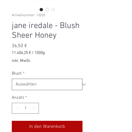
Artikelnummer: 13035
jane iredale - Blush
Sheer Honey
Preis
36,50 €
11.406,25 €
/
1000g
11.406,25 €
inkl. MwSt.
pro
1000
Blush
*
Gramm
Anzahl
*
In den Warenkorb