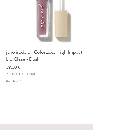
jane iredale - ColorLuxe High Impact
jane iredale - Color
Lip Glaze - Dusk
Lip Glaze - Pink Sue
Preis
Preis
39,00 €
39,00 €
7.800,00 €
/
1000ml
7.800,00 €
7
7
inkl. MwSt.
inkl. MwSt.
.
.
8
8
0
0
0
0
,
,
0
0
0
0
€
€
p
p