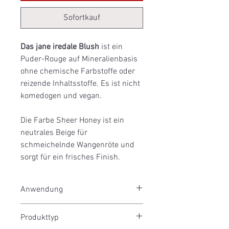
Sofortkauf
Das jane iredale Blush
ist ein
Puder-Rouge auf Mineralienbasis
ohne chemische Farbstoffe oder
reizende Inhaltsstoffe. Es ist nicht
komedogen und vegan.
Die Farbe Sheer Honey ist ein
neutrales Beige für
schmeichelnde Wangenröte und
sorgt für ein frisches Finish.
Anwendung
Setzen Sie farbliche Akzente auf den
Produkttyp
Wangen. Zum Auftragen empfehlen wir