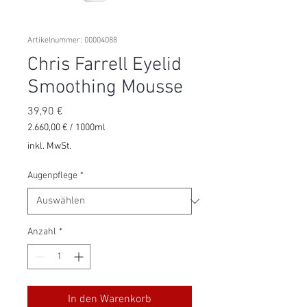
Artikelnummer: 00004088
Chris Farrell Eyelid
Smoothing Mousse
Preis
39,90 €
2.660,00 €
/
1000ml
2.660,00 €
inkl. MwSt.
pro
1000
Augenpflege
*
Milliliter
Anzahl
*
In den Warenkorb