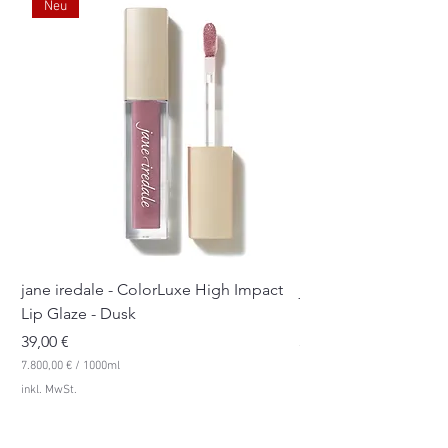
phenoxyethanol, ethylhexylglycerin.
Neu
¹=CTFA ²=INCI
jane iredale - ColorLuxe High Impact
jane iredale - Color
Lip Glaze - Dusk
Lip Glaze - Pink Sue
Preis
Preis
39,00 €
39,00 €
7.800,00 €
/
1000ml
7.800,00 €
7
7
inkl. MwSt.
inkl. MwSt.
.
.
8
8
0
0
0
0