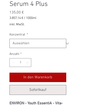
Serum 4 Plus
Preis
135,00 €
3.857,14 €
/
1000ml
3.857,14 €
inkl. MwSt.
pro
1000
Konzentrat
*
Milliliter
Anzahl
*
In den Warenkorb
Sofortkauf
ENVIRON - Youth EssentiA - Vita-