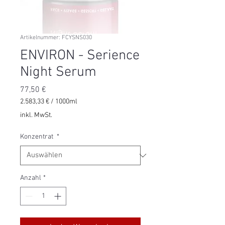
Artikelnummer: FCYSNS030
ENVIRON - Serience
Night Serum
Preis
77,50 €
2.583,33 €
/
1000ml
2.583,33 €
inkl. MwSt.
pro
1000
Konzentrat
*
Milliliter
Anzahl
*