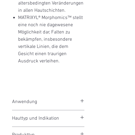
altersbedingten Veränderungen
in allen Hautschichten.
MATRIXYL® Morphomics™ stellt
eine noch nie dagewesene
Möglichkeit dar, Falten zu
bekämpfen, insbesondere
vertikale Linien, die dem
Gesicht einen traurigen
Ausdruck verleihen.
Anwendung
Hauttyp und Indikation
Tragen Sie das Seriénce Night Serum
abends nach gründlicher Reinigung und
Das Seriénce Night Serum kann Ihrer
Tonisierung auf und massieren Sie es