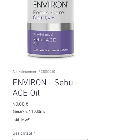
Artikelnummer: FCSSO060
ENVIRON - Sebu -
ACE Oil
Preis
40,00 €
666,67 €
/
1000ml
666,67 €
inkl. MwSt.
pro
1000
Gesichtsöl
*
Milliliter