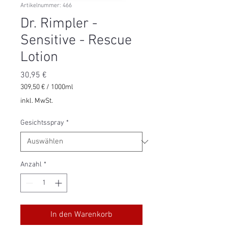
Artikelnummer: 466
Dr. Rimpler -
Sensitive - Rescue
Lotion
Preis
30,95 €
309,50 €
/
1000ml
309,50 €
inkl. MwSt.
pro
1000
Gesichtsspray
*
Milliliter
Anzahl
*
In den Warenkorb