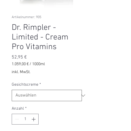
Artikelnummer: 905
Dr. Rimpler -
Limited - Cream
Pro Vitamins
Preis
52,95 €
1.059,00 €
/
1000ml
1.059,00 €
inkl. MwSt.
pro
1000
Gesichtscreme
*
Milliliter
Anzahl
*