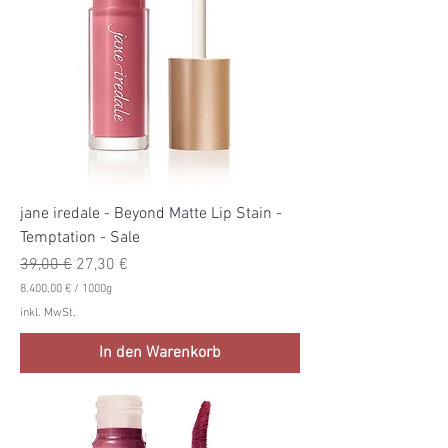
p
r
o
1
0
0
0
G
r
a
m
m
jane iredale - Beyond Matte Lip Stain -
Temptation - Sale
Standardpreis
Sale-Preis
39,00 €
27,30 €
8.400,00 €
/
1000g
8
inkl. MwSt.
.
4
In den Warenkorb
0
0
,
0
0