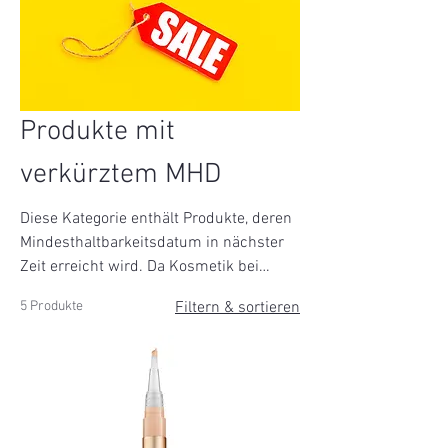
Produkte mit
verkürztem MHD
Diese Kategorie enthält Produkte, deren
Mindesthaltbarkeitsdatum in nächster
Zeit erreicht wird. Da Kosmetik bei
richtiger Lagerung oft länger haltbar ist,
5 Produkte
Filtern & sortieren
möchten wir diese Produkte bewusst
vor Ablauf des MHD reduzieren – für
mehr Nachhaltigkeit und weniger
Verschwendung.