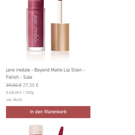
€
p
r
o
1
0
0
0
G
r
a
m
m
jane iredale - Beyond Matte Lip Stain -
Fetish - Sale
Standardpreis
Sale-Preis
39,00 €
27,30 €
8.400,00 €
/
1000g
8
inkl. MwSt.
.
4
In den Warenkorb
0
0
,
0
0