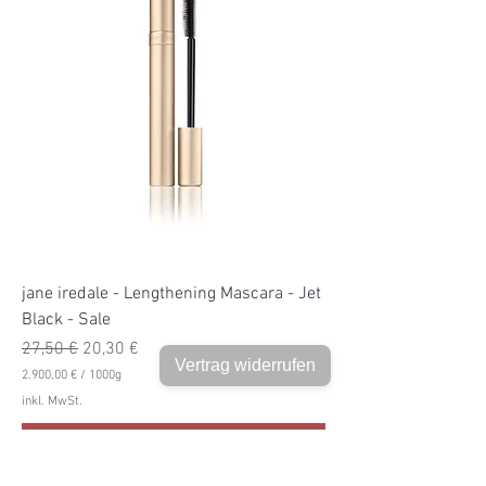
0
€
p
r
o
1
0
0
0
G
r
a
m
m
jane iredale - Lengthening Mascara - Jet
Black - Sale
Standardpreis
Sale-Preis
27,50 €
20,30 €
Vertrag widerrufen
2.900,00 €
/
1000g
2
inkl. MwSt.
.
9
In den Warenkorb
0
0
,