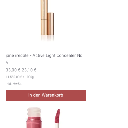
jane iredale - Active Light Concealer Nr.
4
Standardpreis
Sale-Preis
33,00 €
23,10 €
11.550,00 €
/
1000g
1
inkl. MwSt.
1
.
In den Warenkorb
5
5
0
,
0
0
€