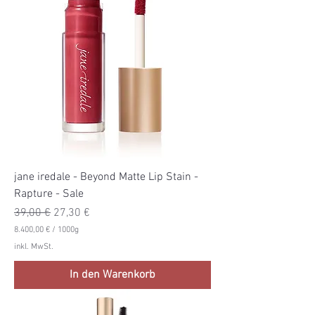
€
p
r
o
1
0
0
0
G
r
a
m
m
jane iredale - Beyond Matte Lip Stain -
Rapture - Sale
Standardpreis
Sale-Preis
39,00 €
27,30 €
8.400,00 €
/
1000g
8
inkl. MwSt.
.
4
In den Warenkorb
0
0
,
0